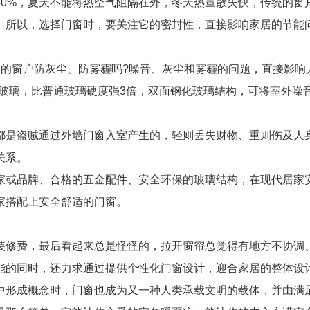
～50%，夏天不能将热空气阻隔在外，冬天热量散失快，传统的
。所以，选择门窗时，要关注它的密封性，直接影响家居的节能
家的窗户防灰尘、防雾霾吗?噪音、灰尘和雾霾的问题，直接影响
化玻璃，比普通玻璃硬度强3倍，双面钢化玻璃结构，可将室外噪
都是盗贼通过外墙门窗入室产生的，轻则丢失财物、重则伤及人
关系。
家或品牌、合格的五金配件、安全环保的玻璃结构，在现代居家
家搭配上安全舒适的门窗。
装修费，最后看起来总是怪怪的，拉开窗帘总觉得有地方不协调
能的同时，还力求通过提供个性化门窗设计，迎合家居的整体设
中形成概念时，门窗也成为又一种人类承载文明的载体，并由满