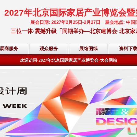
2027年北京国际家居产业博览会
展会日期: 2027年2月25日-2月27日 展会地点:
三位一体·震撼升级「同期举办—北京建博会·北京家
欢迎访问·2027年北京国际家居产业博览会·大会网站
展商服务
观众服务
展馆图纸
资料下
倒计时·距离展会开幕还有
200
天
22
小时
37
分
11
秒
欢迎访问·2027年北京国际家居产业博览会·大会网站
倒计时·距离展会开幕还有
200
天
22
小时
37
分
11
秒