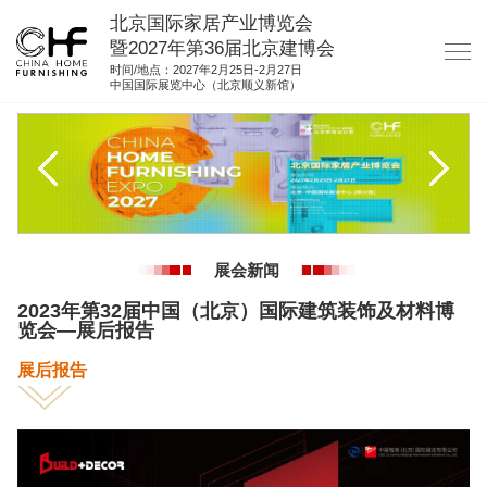
北京国际家居产业博览会
暨2027年第36届北京建博会
时间/地点：2027年2月25日-2月27日
中国国际展览中心（北京顺义新馆）
网站首页
关于我们
展商服务
观众服务
展会新闻
展馆图纸
2023年第32届中国（北京）国际建筑装饰及材料博
资料下载
览会—展后报告
集团展会
展后报告
参展联络