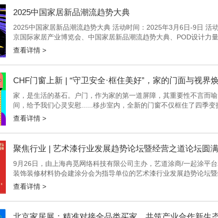
2025中国家居新品潮流趋势大典
2025中国家居新品潮流趋势大典 活动时间：2025年3月6日-9日
京国际家居产业博览会、中国家居新品潮流趋势大典、POD设计力量 
汇，照亮前行之路 构筑...
查看详情 >
CHF门窗上新 | “守卫安全·框住美好”，家的门面与视界
家，是生活的基石。户门，作为家的第一道屏障，其重要性不言而喻
间，给予我们心灵安慰......移步室内，全新的门窗不仅框住了四
从户门到门窗，每一次的更新换代，是安全与美好的共融，也是对生活
查看详情 >
聚焦行业 | 艺术漆行业发展趋势论坛暨经营之道论坛圆
9月26日，由上海冉觅网络科技有限公司主办，艺道涂商/一起涂平
装饰装修材料协会建涂分会为指导单位的艺术漆行业发展趋势论坛暨
英荟萃；汇百家思想，谋艺术涂料发展新出路。上海冉觅网络科技有限
查看详情 >
北京家居展：精准对接全品类买家，共筑产业合作新生