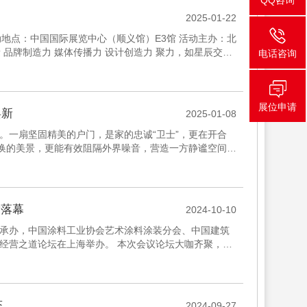
QQ咨询
2025-01-22
 活动地点：中国国际展览中心（顺义馆）E3馆 活动主办：北
品牌制造力 媒体传播力 设计创造力 聚力，如星辰交
电话咨询
展位申请
焕新
2025-01-08
。一扇坚固精美的户门，是家的忠诚“卫士”，更在开合
季变换的美景，更能有效阻隔外界噪音，营造一方静谧空间。
品质的执...
满落幕
2024-10-10
台承办，中国涂料工业协会艺术涂料涂装分会、中国建筑
经营之道论坛在上海举办。 本次会议论坛大咖齐聚，群
公司董事长龚伟...
态
2024-09-27