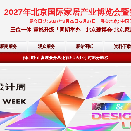
2027年北京国际家居产业博览会
展会日期: 2027年2月25日-2月27日 展会地点:
三位一体·震撼升级「同期举办—北京建博会·北京家
展商服务
观众服务
展馆图纸
资料下
欢迎访问·2027年北京国际家居产业博览会·大会网站
倒计时·距离展会开幕还有
202
天
18
小时
05
分
05
秒
欢迎访问·2027年北京国际家居产业博览会·大会网站
倒计时·距离展会开幕还有
202
天
18
小时
05
分
05
秒