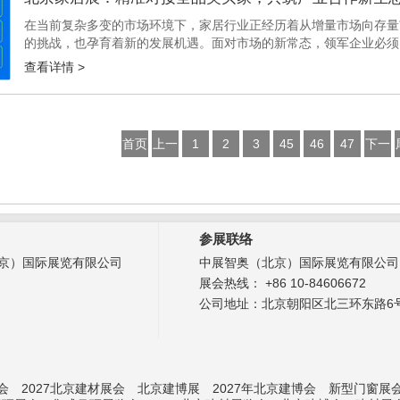
在当前复杂多变的市场环境下，家居行业正经历着从增量市场向存量
的挑战，也孕育着新的发展机遇。面对市场的新常态，领军企业必须
新营销模式等手段，积极探索新的增长点，以应对市场的激烈竞争。 北
查看详情 >
首页
上一
1
2
3
45
46
47
下一
页
页
参展联络
京）国际展览有限公司
中展智奥（北京）国际展览有限公司
展会热线： +86 10-84606672
公司地址：北京朝阳区北三环东路6号
会
2027北京建材展会
北京建博展
2027年北京建博会
新型门窗展